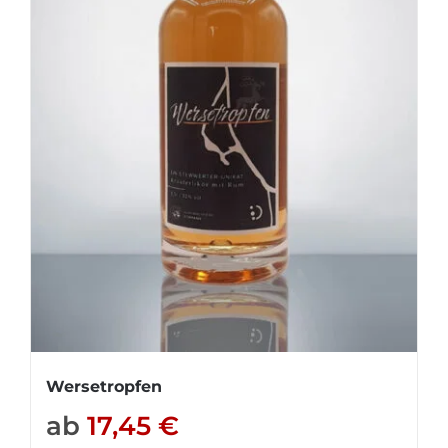
Wersetropfen
ab
17,45
€