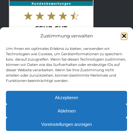
Zustimmung verwalten
Um Ihnen ein optimales Erlebnis zu bieten, verwenden wir
Technologien wie Cookies, um Geräteinformationen zu speichern
bzw. darauf zuzugreifen. Wenn Sie diesen Technologien zustimmen,
können wir Daten wie das Surfverhalten oder eindeutige IDs auf
dieser Website verarbeiten. Wenn Sie Ihre Zustimmung nicht
erteilen oder zurückziehen, können bestimmte Merkmale und
Funktionen beeinträchtigt werden.
© Copyright 2012 – 2026 | Brennerei
Akzeptieren
Eckmann | Webseite realisiert von
web media
kowalke
Ablehnen
IMPRESSUM
|
DATENSCHUTZ
|
AGB
|
WIDERRUFSREC
0
Voreinstellungen anzeigen